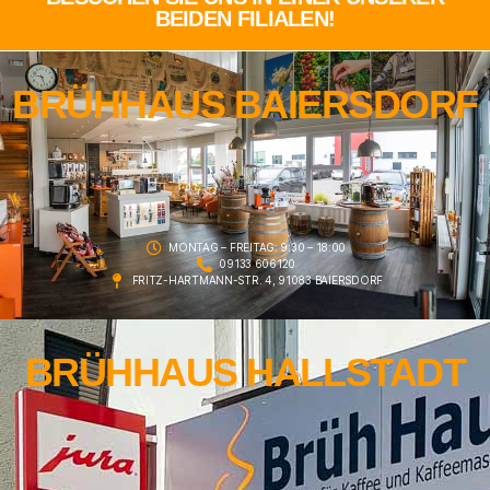
BEIDEN FILIALEN!
BRÜHHAUS BAIERSDORF
MONTAG – FREITAG: 9:30 – 18:00
09133 606120
FRITZ-HARTMANN-STR. 4, 91083 BAIERSDORF
BRÜHHAUS HALLSTADT