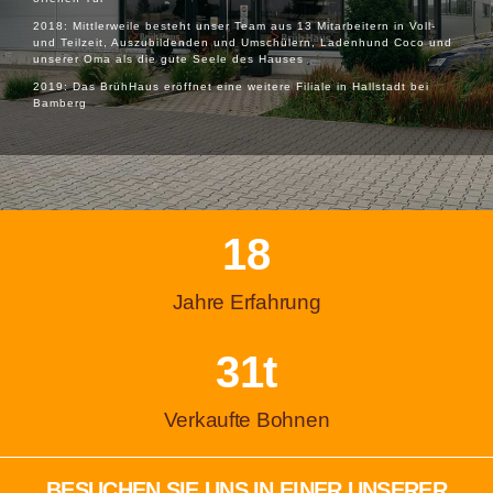
2018: Mittlerweile besteht unser Team aus 13 Mitarbeitern in Voll-
und Teilzeit, Auszubildenden und Umschülern, Ladenhund Coco und
unserer Oma als die gute Seele des Hauses
2019: Das BrühHaus eröffnet eine weitere Filiale in Hallstadt bei
Bamberg
18
Jahre Erfahrung
31
t
Verkaufte Bohnen
BESUCHEN SIE UNS IN EINER UNSERER