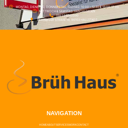
MONTAG, DIENSTAG, DONNERSTAG, FREITAG: 10:00 – 12:30 & 13:00-17:00
MITTWOCH & SAMSTAG: GESCHLOSSEN
0951 98340000
BAMBERGER STRAßE 19, 96103 HALLSTADT
NAVIGATION
HOME
ABOUT
SERVICES
WORK
CONTACT