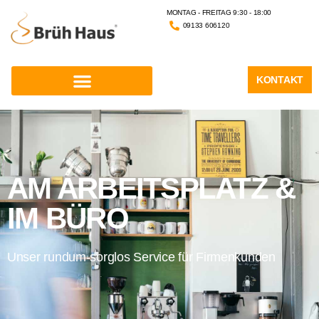
MONTAG - FREITAG 9:30 - 18:00
09133 606120
KONTAKT
AM ARBEITSPLATZ &
IM BÜRO
Unser rundum-sorglos Service für Firmenkunden