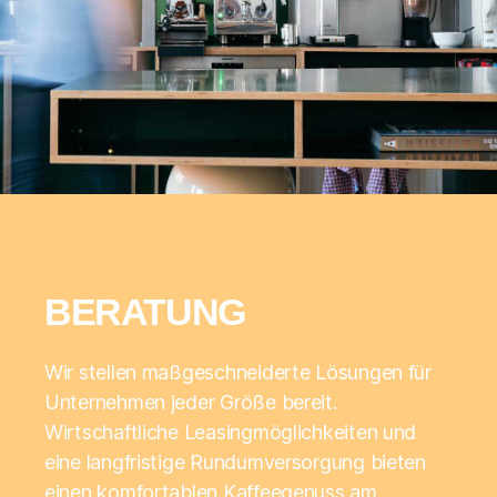
BERATUNG
Wir stellen maßgeschneiderte Lösungen für
Unternehmen jeder Größe bereit.
Wirtschaftliche Leasingmöglichkeiten und
eine langfristige Rundumversorgung bieten
einen komfortablen Kaffeegenuss am