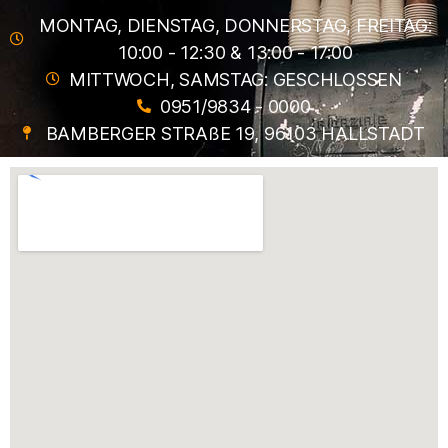
MONTAG, DIENSTAG, DONNERSTAG, FREITAG:
10:00 - 12:30 & 13:00 - 17:00
MITTWOCH, SAMSTAG: GESCHLOSSEN
0951/9834 - 0000
BAMBERGER STRAßE 19, 96103 HALLSTADT